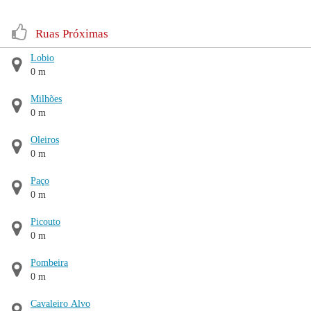
Ruas Próximas
Lobio
0 m
Milhões
0 m
Oleiros
0 m
Paço
0 m
Picouto
0 m
Pombeira
0 m
Cavaleiro Alvo