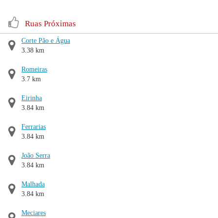
Ruas Próximas
Corte Pão e Água
3.38 km
Romeiras
3.7 km
Eirinha
3.84 km
Ferrarias
3.84 km
João Serra
3.84 km
Malhada
3.84 km
Meciares