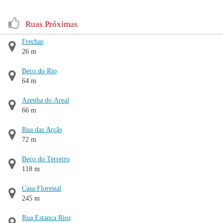
Ruas Próximas
Frechas
26 m
Beco do Rio
64 m
Azenha do Areal
66 m
Rua das Arçãs
72 m
Beco do Terreiro
118 m
Casa Florestal
245 m
Rua Estanca Rios