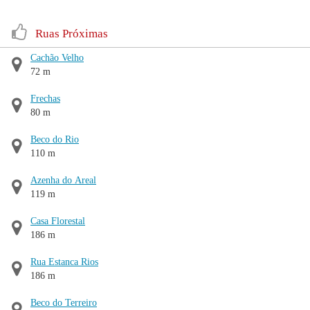
Ruas Próximas
Cachão Velho
72 m
Frechas
80 m
Beco do Rio
110 m
Azenha do Areal
119 m
Casa Florestal
186 m
Rua Estanca Rios
186 m
Beco do Terreiro