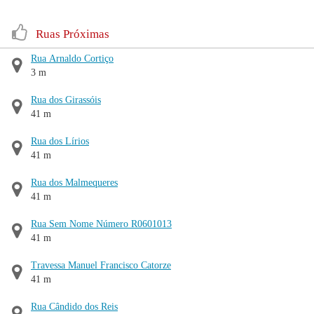
Ruas Próximas
Rua Arnaldo Cortiço
3 m
Rua dos Girassóis
41 m
Rua dos Lírios
41 m
Rua dos Malmequeres
41 m
Rua Sem Nome Número R0601013
41 m
Travessa Manuel Francisco Catorze
41 m
Rua Cândido dos Reis