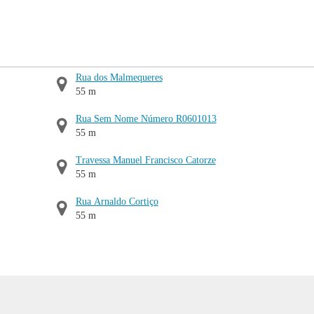
Rua dos Malmequeres
55 m
Rua Sem Nome Número R0601013
55 m
Travessa Manuel Francisco Catorze
55 m
Rua Arnaldo Cortiço
55 m