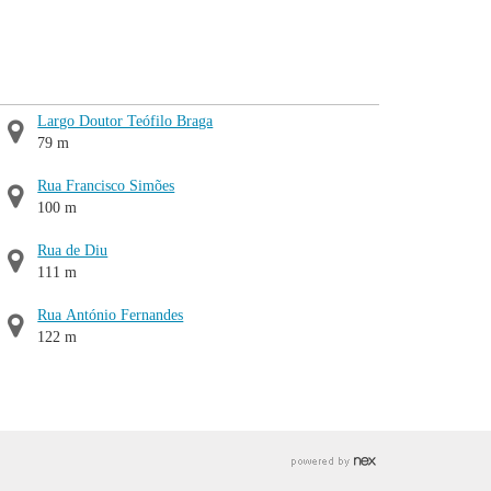
Largo Doutor Teófilo Braga
79 m
Rua Francisco Simões
100 m
Rua de Diu
111 m
Rua António Fernandes
122 m