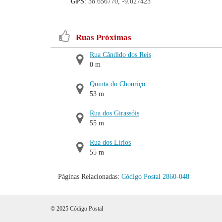
GPS
: 38.656770, -9.027423
Ruas Próximas
Rua Cândido dos Reis
0 m
Quinta do Chouriço
53 m
Rua dos Girassóis
55 m
Rua dos Lírios
55 m
Páginas Relacionadas:
Código Postal 2860-048
© 2025 Código Postal