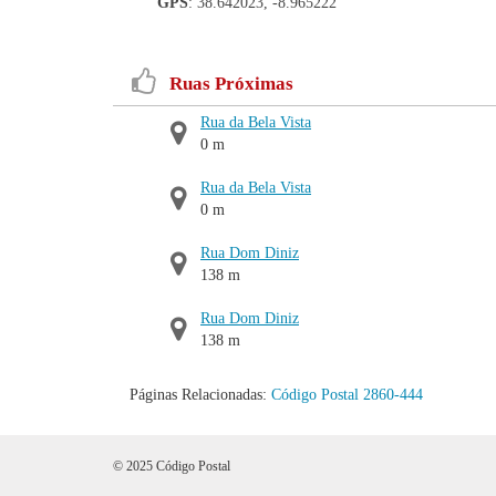
GPS
: 38.642023, -8.965222
Ruas Próximas
Rua da Bela Vista
0 m
Rua da Bela Vista
0 m
Rua Dom Diniz
138 m
Rua Dom Diniz
138 m
Páginas Relacionadas:
Código Postal 2860-444
© 2025 Código Postal