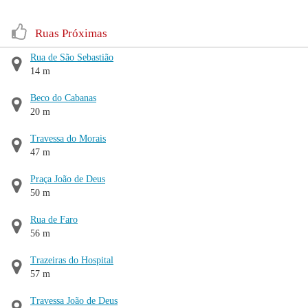
Ruas Próximas
Rua de São Sebastião
14 m
Beco do Cabanas
20 m
Travessa do Morais
47 m
Praça João de Deus
50 m
Rua de Faro
56 m
Trazeiras do Hospital
57 m
Travessa João de Deus