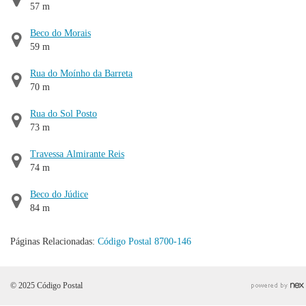
57 m
Beco do Morais
59 m
Rua do Moínho da Barreta
70 m
Rua do Sol Posto
73 m
Travessa Almirante Reis
74 m
Beco do Júdice
84 m
Páginas Relacionadas:
Código Postal 8700-146
© 2025 Código Postal