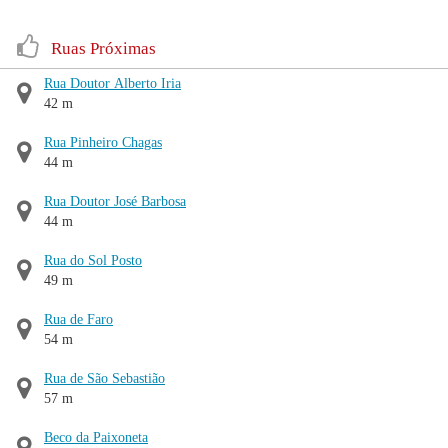
Ruas Próximas
Rua Doutor Alberto Iria
42 m
Rua Pinheiro Chagas
44 m
Rua Doutor José Barbosa
44 m
Rua do Sol Posto
49 m
Rua de Faro
54 m
Rua de São Sebastião
57 m
Beco da Paixoneta