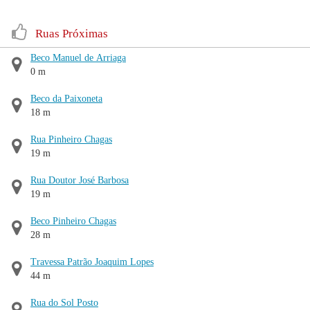
Ruas Próximas
Beco Manuel de Arriaga
0 m
Beco da Paixoneta
18 m
Rua Pinheiro Chagas
19 m
Rua Doutor José Barbosa
19 m
Beco Pinheiro Chagas
28 m
Travessa Patrão Joaquim Lopes
44 m
Rua do Sol Posto