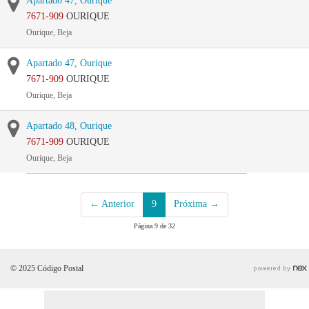
Apartado 47, Ourique
7671-909
OURIQUE
Ourique, Beja
Apartado 47, Ourique
7671-909
OURIQUE
Ourique, Beja
Apartado 48, Ourique
7671-909
OURIQUE
Ourique, Beja
← Anterior
9
Próxima →
Página 9 de 32
© 2025 Código Postal