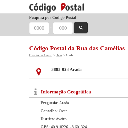
Pesquisa por Código Postal
-
Código Postal da Rua das Camélias
Distrito de Aveiro
>
Ovar
> Arada
3885-023 Arada
Informação Geográfica
Freguesia
: Arada
Concelho
: Ovar
Distrito
: Aveiro
GPS
: 40.918226, -8.601324