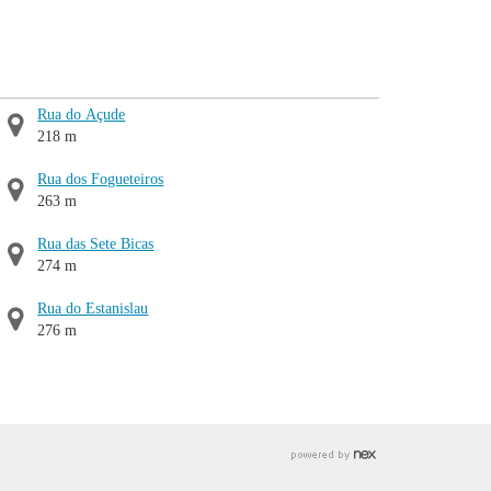
Rua do Açude
218 m
Rua dos Fogueteiros
263 m
Rua das Sete Bicas
274 m
Rua do Estanislau
276 m