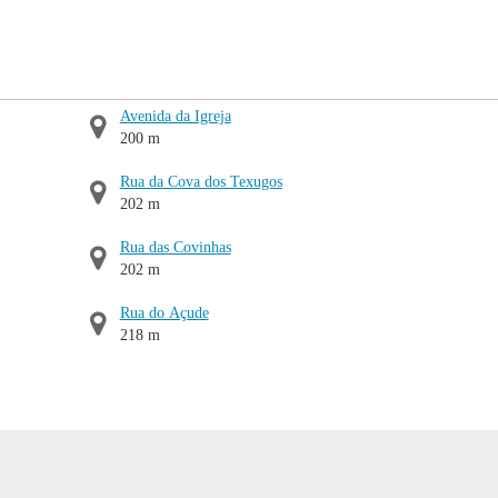
Avenida da Igreja
200 m
Rua da Cova dos Texugos
202 m
Rua das Covinhas
202 m
Rua do Açude
218 m