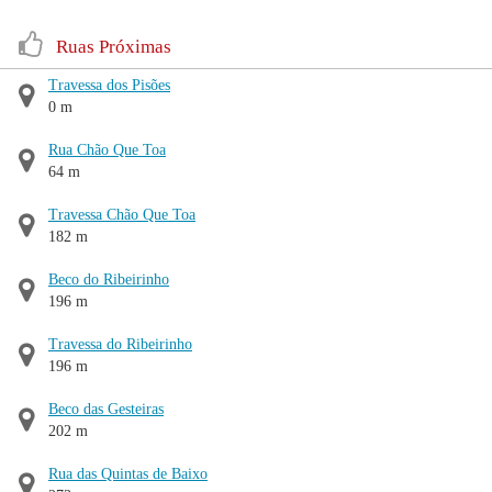
Ruas Próximas
Travessa dos Pisões
0 m
Rua Chão Que Toa
64 m
Travessa Chão Que Toa
182 m
Beco do Ribeirinho
196 m
Travessa do Ribeirinho
196 m
Beco das Gesteiras
202 m
Rua das Quintas de Baixo