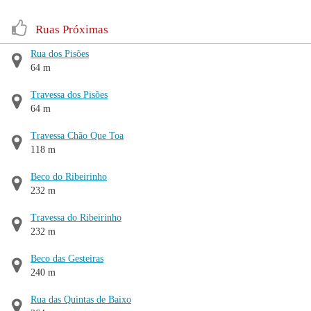
Ruas Próximas
Rua dos Pisões
64 m
Travessa dos Pisões
64 m
Travessa Chão Que Toa
118 m
Beco do Ribeirinho
232 m
Travessa do Ribeirinho
232 m
Beco das Gesteiras
240 m
Rua das Quintas de Baixo