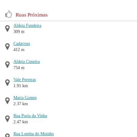
Ruas Próximas
Aldeia Fundeira
309 m
Cadavoso
412 m
Aldeia Cimeira
754 m
Vale Pereiras
1.91 km
Maria Gomes
2.37 km
Rua Porta da Vinha
2.47 km
Rua Lomba do Moinho