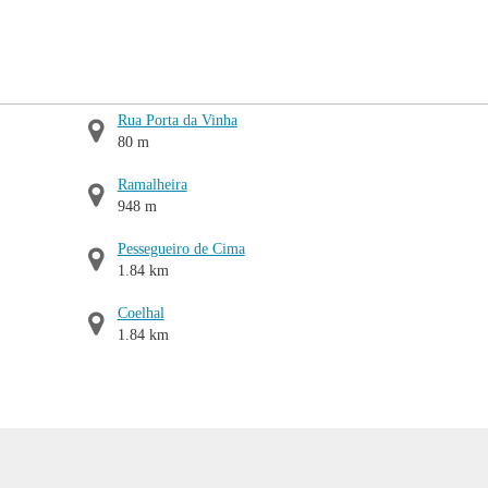
Rua Porta da Vinha
80 m
Ramalheira
948 m
Pessegueiro de Cima
1.84 km
Coelhal
1.84 km