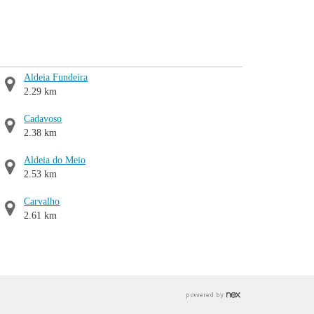
Aldeia Fundeira
2.29 km
Cadavoso
2.38 km
Aldeia do Meio
2.53 km
Carvalho
2.61 km