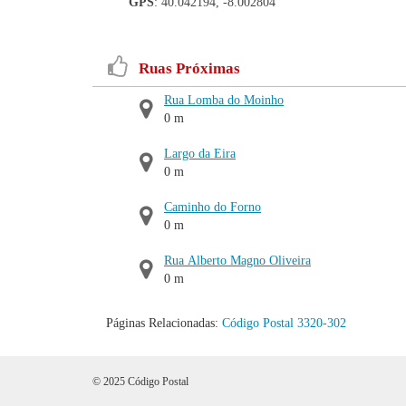
GPS
: 40.042194, -8.002804
Ruas Próximas
Rua Lomba do Moinho
0 m
Largo da Eira
0 m
Caminho do Forno
0 m
Rua Alberto Magno Oliveira
0 m
Páginas Relacionadas:
Código Postal 3320-302
© 2025 Código Postal