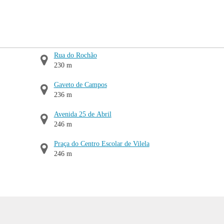
Rua do Rochão
230 m
Gaveto de Campos
236 m
Avenida 25 de Abril
246 m
Praça do Centro Escolar de Vilela
246 m