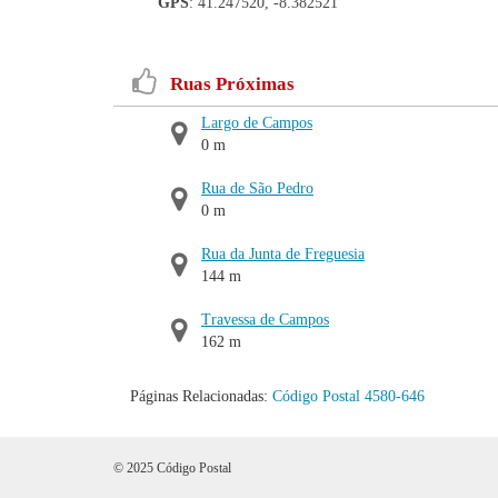
GPS
: 41.247520, -8.382521
Ruas Próximas
Largo de Campos
0 m
Rua de São Pedro
0 m
Rua da Junta de Freguesia
144 m
Travessa de Campos
162 m
Páginas Relacionadas:
Código Postal 4580-646
© 2025 Código Postal