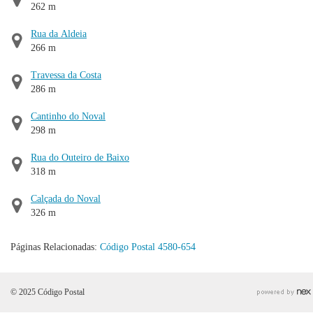
262 m
Rua da Aldeia
266 m
Travessa da Costa
286 m
Cantinho do Noval
298 m
Rua do Outeiro de Baixo
318 m
Calçada do Noval
326 m
Páginas Relacionadas:
Código Postal 4580-654
© 2025 Código Postal