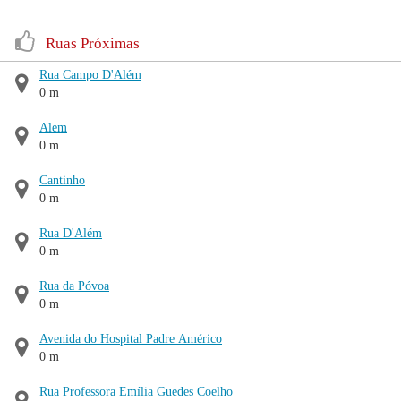
Ruas Próximas
Rua Campo D'Além
0 m
Alem
0 m
Cantinho
0 m
Rua D'Além
0 m
Rua da Póvoa
0 m
Avenida do Hospital Padre Américo
0 m
Rua Professora Emília Guedes Coelho