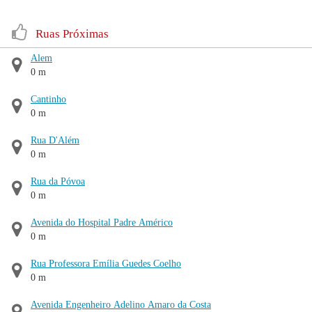
Ruas Próximas
Alem
0 m
Cantinho
0 m
Rua D'Além
0 m
Rua da Póvoa
0 m
Avenida do Hospital Padre Américo
0 m
Rua Professora Emília Guedes Coelho
0 m
Avenida Engenheiro Adelino Amaro da Costa