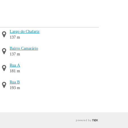
Largo do Chafariz
137 m
Bairro Camarário
137 m
Rua A
181 m
Rua B
193 m