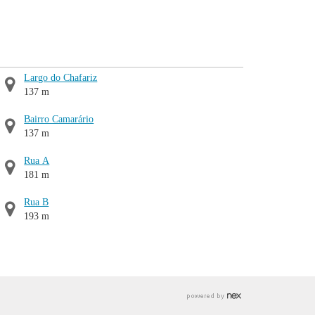
Largo do Chafariz
137 m
Bairro Camarário
137 m
Rua A
181 m
Rua B
193 m