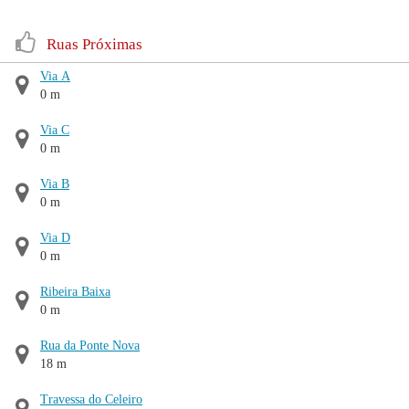
Ruas Próximas
Via A
0 m
Via C
0 m
Via B
0 m
Via D
0 m
Ribeira Baixa
0 m
Rua da Ponte Nova
18 m
Travessa do Celeiro