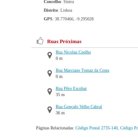
Concelho
: Sintra
Distrito
: Lisboa
GPS
: 38.770466, -9.295028
Ruas Próximas
Rua Nicolau Coelho
0 m
Rua Marciano Tomaz da Costa
0 m
Rua Pêro Escobar
35 m
Rua Gonçalo Velho Cabral
36 m
Páginas Relacionadas:
Código Postal 2735-140
,
Código Po