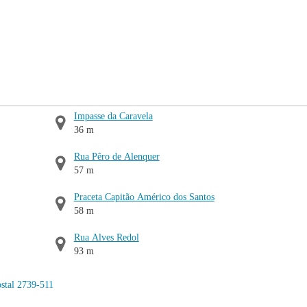
Impasse da Caravela
36 m
Rua Pêro de Alenquer
57 m
Praceta Capitão Américo dos Santos
58 m
Rua Alves Redol
93 m
stal 2739-511