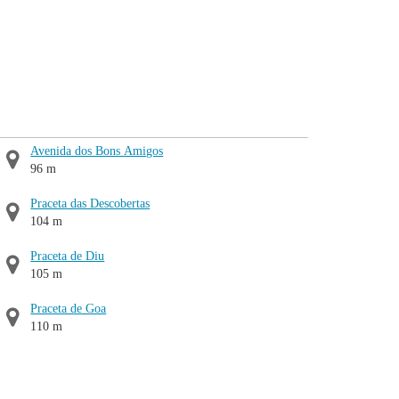
Avenida dos Bons Amigos
96 m
Praceta das Descobertas
104 m
Praceta de Diu
105 m
Praceta de Goa
110 m