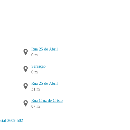
Rua 25 de Abril
0 m
Serração
0 m
Rua 25 de Abril
31 m
Rua Cruz de Cristo
87 m
stal 2609-502