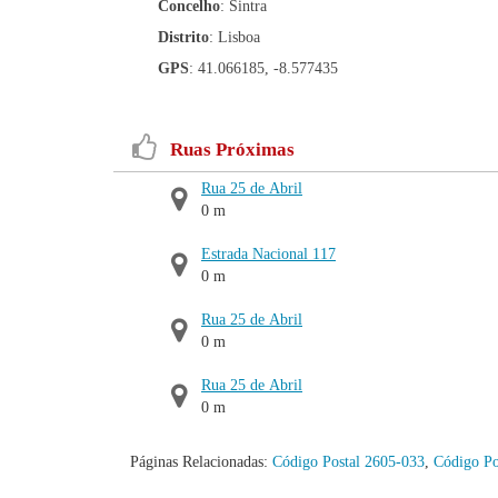
Concelho
: Sintra
Distrito
: Lisboa
GPS
: 41.066185, -8.577435
Ruas Próximas
Rua 25 de Abril
0 m
Estrada Nacional 117
0 m
Rua 25 de Abril
0 m
Rua 25 de Abril
0 m
Páginas Relacionadas:
Código Postal 2605-033
,
Código Po