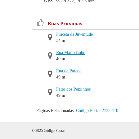
GPS
: 38.770372, -9.297655
Ruas Próximas
Praceta da Juventude
34 m
Rua Mário Lobo
40 m
Rua da Parada
49 m
Pátio dos Peixinhos
49 m
Páginas Relacionadas:
Código Postal 2735-110
© 2025 Código Postal