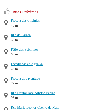
Ruas Próximas
Praceta das Glicínias
40 m
Rua da Parada
66 m
Pátio dos Peixinhos
66 m
Escadinhas de Agualva
68 m
Praceta da Juventude
72 m
Rua Doutor José Alberto Ferraz
93 m
Rua Maria Leonor Coelho da Mata