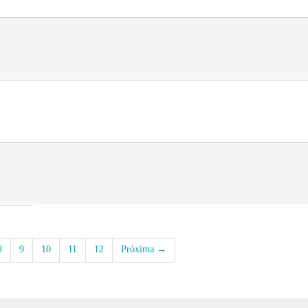
8
9
10
11
12
Próxima →