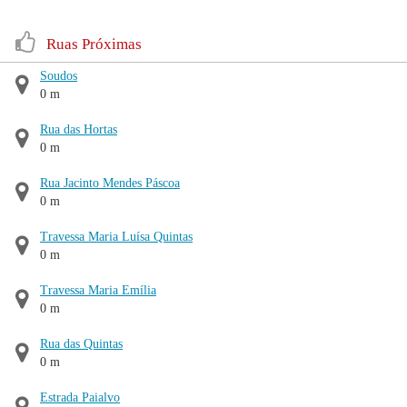
Ruas Próximas
Soudos
0 m
Rua das Hortas
0 m
Rua Jacinto Mendes Páscoa
0 m
Travessa Maria Luísa Quintas
0 m
Travessa Maria Emília
0 m
Rua das Quintas
0 m
Estrada Paialvo