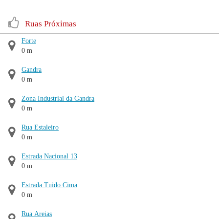
Ruas Próximas
Forte
0 m
Gandra
0 m
Zona Industrial da Gandra
0 m
Rua Estaleiro
0 m
Estrada Nacional 13
0 m
Estrada Tuido Cima
0 m
Rua Areias