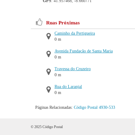
GPS
: 41.957468, -8.660771
Ruas Próximas
Caminho da Pertigueira
0 m
Avenida Fundação de Santa Maria
0 m
Travessa do Cruzeiro
0 m
Rua do Laranjal
0 m
Páginas Relacionadas:
Código Postal 4930-533
© 2025 Código Postal