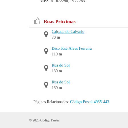
GPS
: 41.672290, -8.772831
Ruas Próximas
Calçada do Calvário
78 m
Beco José Alves Ferreira
119 m
Rua do Sol
139 m
Rua do Sol
139 m
Páginas Relacionadas:
Código Postal 4935-443
© 2025 Código Postal