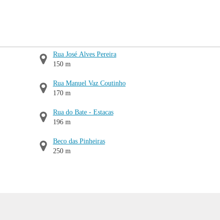
Rua José Alves Pereira
150 m
Rua Manuel Vaz Coutinho
170 m
Rua do Bate - Estacas
196 m
Beco das Pinheiras
250 m