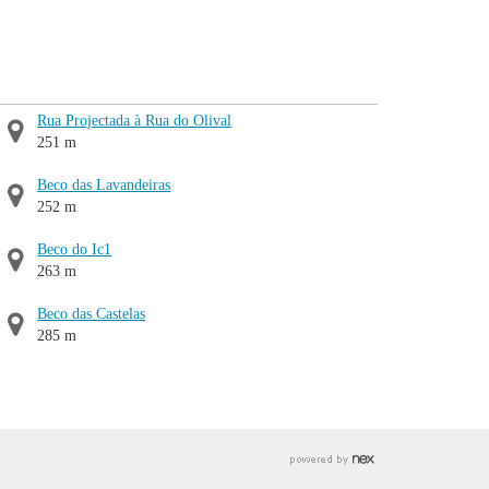
Rua Projectada à Rua do Olival
251 m
Beco das Lavandeiras
252 m
Beco do Ic1
263 m
Beco das Castelas
285 m