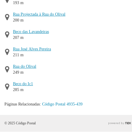
193 m
Rua Projectada à Rua do Olival
200 m
Beco das Lavandeiras
207 m
Rua José Alves Pereira
211 m
Rua do Olival
249 m
Beco do Ic1
285 m
Páginas Relacionadas:
Código Postal 4935-439
© 2025 Código Postal