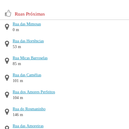
Ruas Próximas
Rua das Mimosas
0 m
Rua das Hortências
53 m
Rua Micas Barroselas
85 m
Rua das Camélias
101 m
Rua dos Amores Perfeitos
104 m
Rua do Rosmaninho
146 m
Rua das Amoreiras