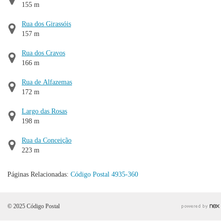
155 m
Rua dos Girassóis
157 m
Rua dos Cravos
166 m
Rua de Alfazemas
172 m
Largo das Rosas
198 m
Rua da Conceição
223 m
Páginas Relacionadas:
Código Postal 4935-360
© 2025 Código Postal