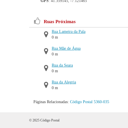
GPS
: 41.359145, -7.121465
Ruas Próximas
Rua Lameira da Pala
0 m
Rua Mãe de Água
0 m
Rua da Seara
0 m
Rua da Alegria
0 m
Páginas Relacionadas:
Código Postal 5360-035
© 2025 Código Postal