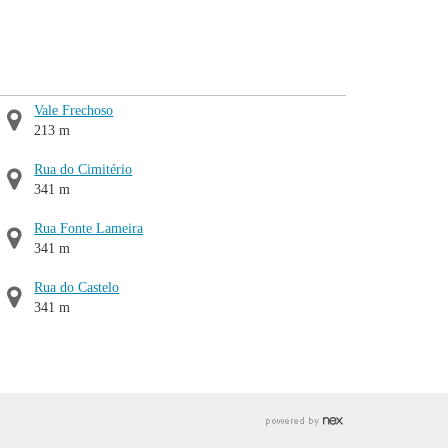
Vale Frechoso
213 m
Rua do Cimitério
341 m
Rua Fonte Lameira
341 m
Rua do Castelo
341 m