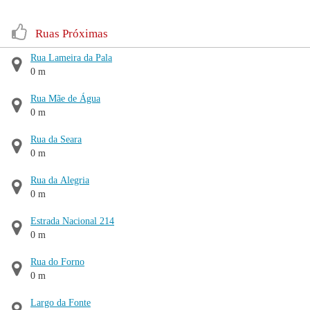
Ruas Próximas
Rua Lameira da Pala
0 m
Rua Mãe de Água
0 m
Rua da Seara
0 m
Rua da Alegria
0 m
Estrada Nacional 214
0 m
Rua do Forno
0 m
Largo da Fonte