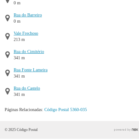
0 m
Rua do Barreiro
0 m
Vale Frechoso
213 m
Rua do Cimitério
341 m
Rua Fonte Lameira
341 m
Rua do Castelo
341 m
Páginas Relacionadas:
Código Postal 5360-035
© 2025 Código Postal