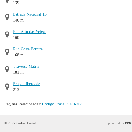
139 m
Estrada Nacional 13
146 m
Rua Alto das Veigas
160 m
Rua Costa Pereira
168 m
Travessa Matriz
181 m
Praça Liberdade
213 m
Páginas Relacionadas:
Código Postal 4920-268
© 2025 Código Postal