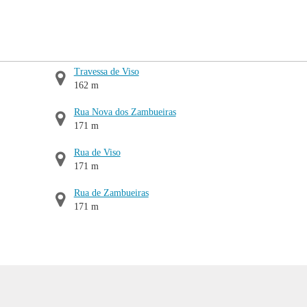
Travessa de Viso
162 m
Rua Nova dos Zambueiras
171 m
Rua de Viso
171 m
Rua de Zambueiras
171 m