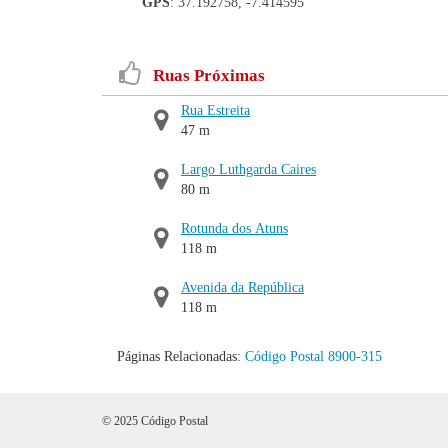
GPS
: 37.192758, -7.414595
Ruas Próximas
Rua Estreita
47 m
Largo Luthgarda Caires
80 m
Rotunda dos Atuns
118 m
Avenida da República
118 m
Páginas Relacionadas:
Código Postal 8900-315
© 2025 Código Postal