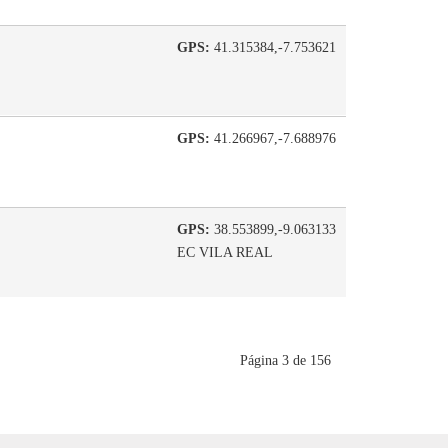
GPS:
41.315384,-7.753621
GPS:
41.266967,-7.688976
GPS:
38.553899,-9.063133
EC VILA REAL
Página 3 de 156