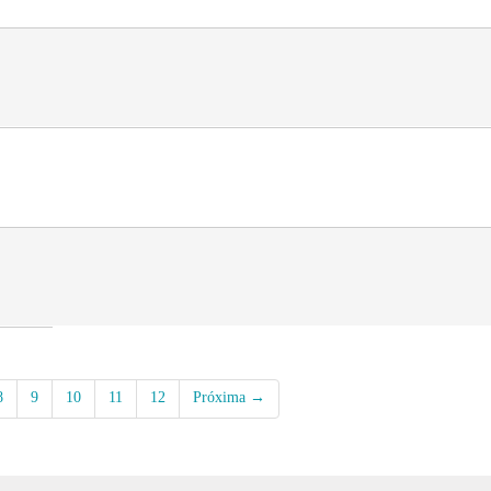
8
9
10
11
12
Próxima →