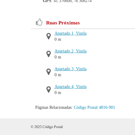
GPS
: 41.376608, -8.308274
Ruas Próximas
Apartado 1, Vizela
0 m
Apartado 2, Vizela
0 m
Apartado 3, Vizela
0 m
Apartado 4, Vizela
0 m
Páginas Relacionadas:
Código Postal 4816-901
© 2025 Código Postal