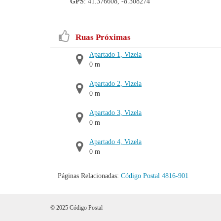
GPS
: 41.376608, -8.308274
Ruas Próximas
Apartado 1, Vizela
0 m
Apartado 2, Vizela
0 m
Apartado 3, Vizela
0 m
Apartado 4, Vizela
0 m
Páginas Relacionadas:
Código Postal 4816-901
© 2025 Código Postal