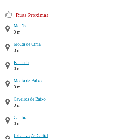
Ruas Próximas
Meijão
0 m
Mouta de Cima
0 m
Ranhada
0 m
Mouta de Baixo
0 m
Caveiros de Baixo
0 m
Cambra
0 m
Urbanização Caritel