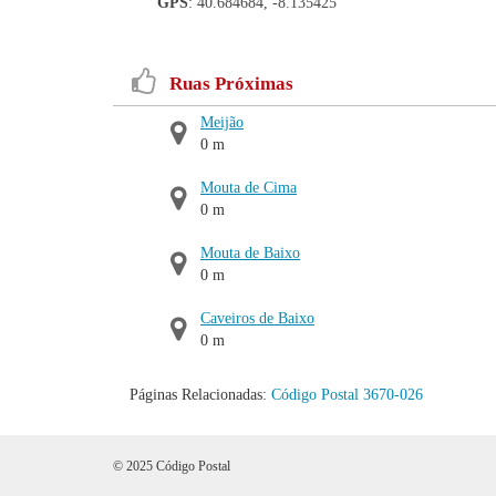
GPS
: 40.684684, -8.135425
Ruas Próximas
Meijão
0 m
Mouta de Cima
0 m
Mouta de Baixo
0 m
Caveiros de Baixo
0 m
Páginas Relacionadas:
Código Postal 3670-026
© 2025 Código Postal