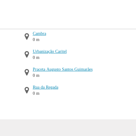
Cambra
0 m
Urbanização Caritel
0 m
Praceta Augusto Santos Guimarães
0 m
Rua da Regada
0 m