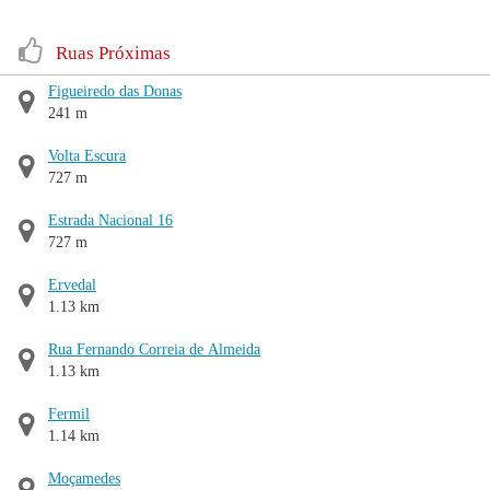
Ruas Próximas
Figueiredo das Donas
241 m
Volta Escura
727 m
Estrada Nacional 16
727 m
Ervedal
1.13 km
Rua Fernando Correia de Almeida
1.13 km
Fermil
1.14 km
Moçamedes