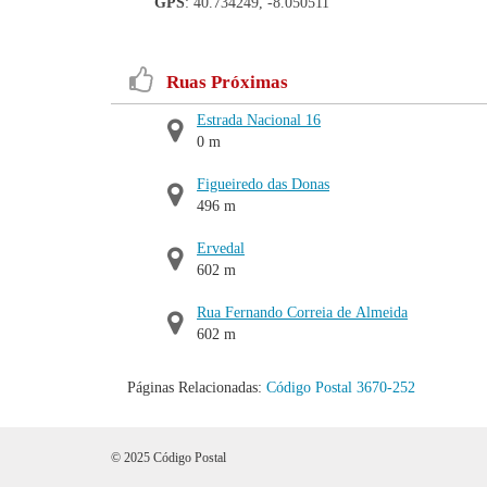
GPS
: 40.734249, -8.050511
Ruas Próximas
Estrada Nacional 16
0 m
Figueiredo das Donas
496 m
Ervedal
602 m
Rua Fernando Correia de Almeida
602 m
Páginas Relacionadas:
Código Postal 3670-252
© 2025 Código Postal