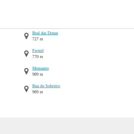
Real das Donas
727 m
Fermil
770 m
Monsanto
989 m
Rua do Sobreiro
989 m