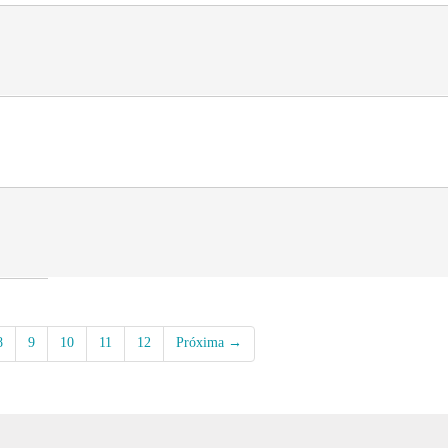
8
9
10
11
12
Próxima →