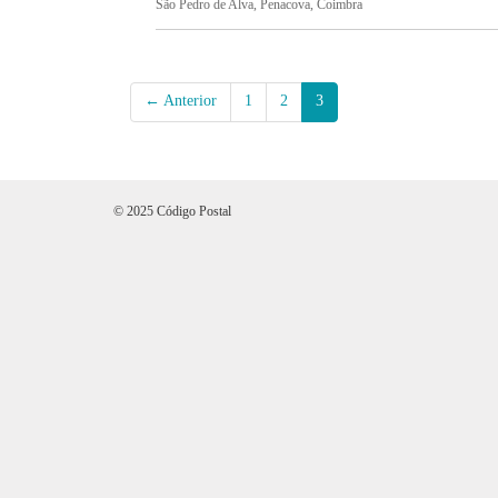
São Pedro de Alva, Penacova, Coimbra
← Anterior
1
2
3
© 2025 Código Postal