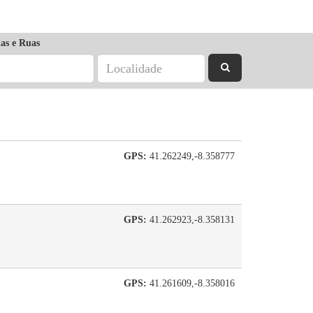
as e Ruas
GPS:
41.262249,-8.358777
GPS:
41.262923,-8.358131
GPS:
41.261609,-8.358016