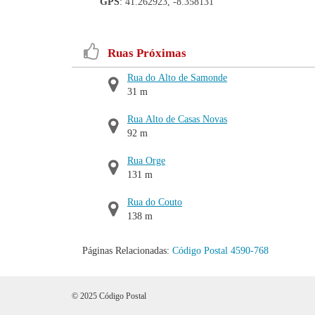
GPS
: 41.262923, -8.358131
Ruas Próximas
Rua do Alto de Samonde
31 m
Rua Alto de Casas Novas
92 m
Rua Orge
131 m
Rua do Couto
138 m
Páginas Relacionadas:
Código Postal 4590-768
© 2025 Código Postal