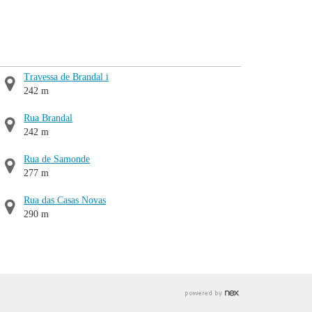
Travessa de Brandal i
242 m
Rua Brandal
242 m
Rua de Samonde
277 m
Rua das Casas Novas
290 m